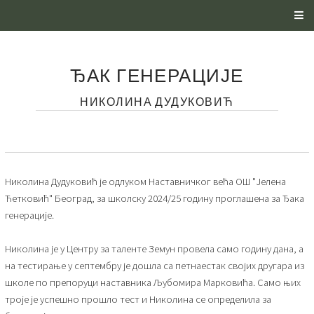
ЂАК ГЕНЕРАЦИЈЕ
НИКОЛИНА ДУДУКОВИЋ
Николина Дудуковић је одлуком Наставничког већа ОШ "Јелена
Ћетковић" Београд, за школску 2024/25 годину проглашена за Ђака
генерације.
Николина је у Центру за таленте Земун провела само годину дана, а
на тестирање у септембру је дошла са петнаестак својих другара из
школе по препоруци наставника Љубомира Марковића. Само њих
троје је успешно прошло тест и Николина се определила за