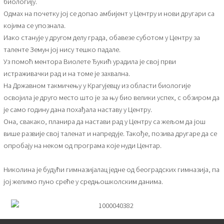
биологију.
Одмах на почетку јој се допао амбијент у Центру и нови другари са
којима се упознала.
Иако станује у другом делу града, обавезе суботом у Центру за
таленте Земун јој нису тешко падале.
Уз помоћ ментора Виолете Ђукић урадила је свој први
истраживачки рад и на томе је захвална.
На Државном такмичењу у Крагујевцу из области биологије
освојила је друго место што је за њу био велики успех, с обзиром да
је само годину дана похађала наставу у Центру.
Она, свакако, планира да настави рад у Центру са жељом да још
више развије свој таленат и напредује. Такође, позива другаре да се
опробају на неком од програма које нуди Центар.
Николина је будући гимназијалац једне од београдских гимназија, па
јој желимо пуно среће у средњошколским данима.